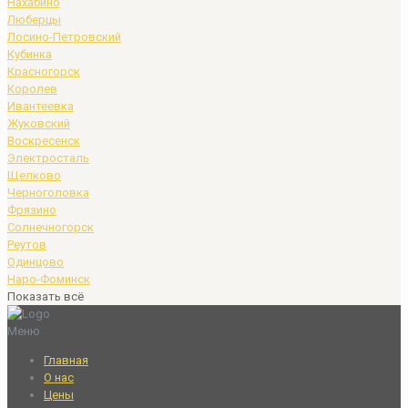
Нахабино
Люберцы
Лосино-Петровский
Кубинка
Красногорск
Королев
Ивантеевка
Жуковский
Воскресенск
Электросталь
Щелково
Черноголовка
Фрязино
Солнечногорск
Реутов
Одинцово
Наро-Фоминск
Показать всё
Меню
Главная
О нас
Цены