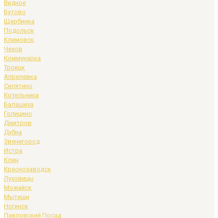
Видное
Бутово
Щербинка
Подольск
Климовск
Чехов
Коммунарка
Троицк
Апрелевка
Селятино
Котельники
Балашиха
Голицино
Дмитров
Дубна
Звенигород
Истра
Клин
Краснозаводск
Луховицы
Можайск
Мытищи
Ногинск
Павловский Посад