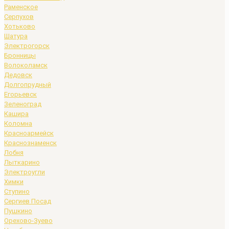
Раменское
Серпухов
Хотьково
Шатура
Электрогорск
Бронницы
Волоколамск
Дедовск
Долгопрудный
Егорьевск
Зеленоград
Кашира
Коломна
Красноармейск
Краснознаменск
Лобня
Лыткарино
Электроугли
Химки
Ступино
Сергиев Посад
Пушкино
Орехово-Зуево